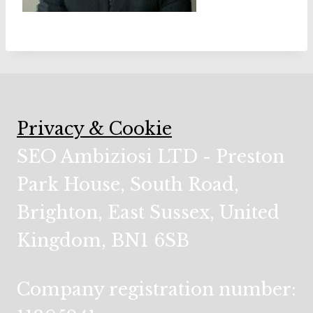
Privacy & Cookie
SEO Ambiziosi LTD - Preston
Park House, South Road,
Brighton, East Sussex, United
Kingdom, BN1 6SB
Company registration number: