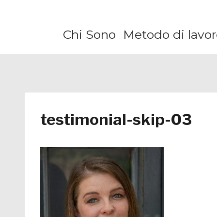
Salta
al
Chi Sono
Metodo di lavor
contenuto
testimonial-skip-03