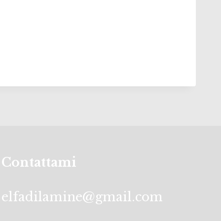
Contattami
elfadilamine@gmail.com