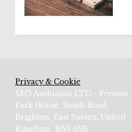
Privacy & Cookie
SEO Ambiziosi LTD - Preston
Park House, South Road,
Brighton, East Sussex, United
Kingdom, BN1 6SB