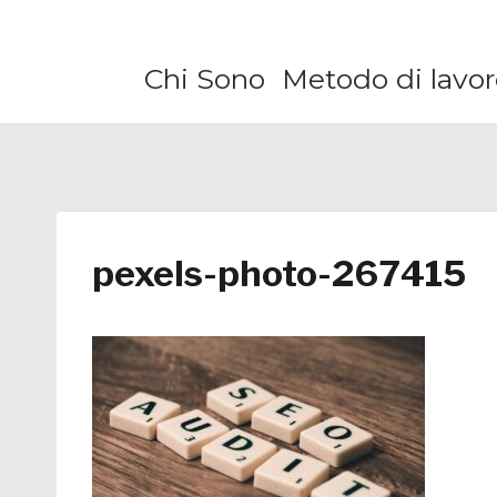
Salta
al
Chi Sono
Metodo di lavor
contenuto
pexels-photo-267415