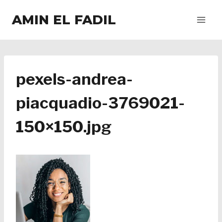
Salta
AMIN EL FADIL
al
contenuto
pexels-andrea-
piacquadio-3769021-
150×150.jpg