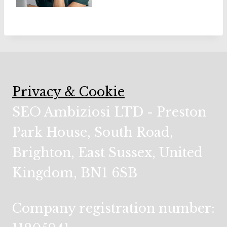
Privacy & Cookie
SEO Ambiziosi LTD - Preston
Park House, South Road,
Brighton, East Sussex, United
Kingdom, BN1 6SB
Company registration number: