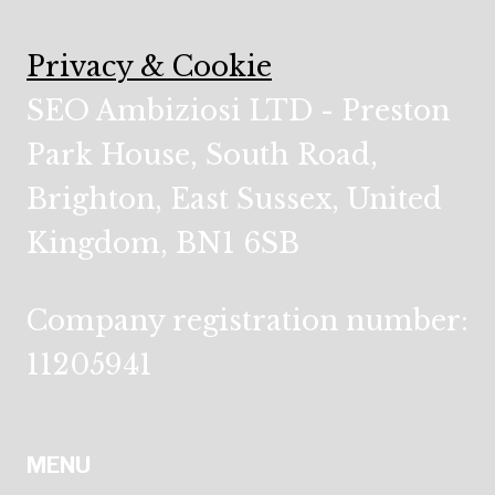
Privacy & Cookie
SEO Ambiziosi LTD - Preston
Park House, South Road,
Brighton, East Sussex, United
Kingdom, BN1 6SB
Company registration number:
11205941
MENU