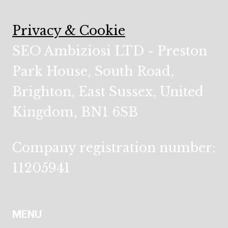
Privacy & Cookie
SEO Ambiziosi LTD - Preston
Park House, South Road,
Brighton, East Sussex, United
Kingdom, BN1 6SB
Company registration number:
11205941
MENU