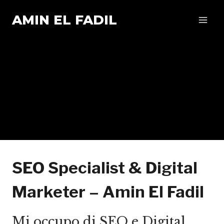
Salta
AMIN EL FADIL
al
contenuto
SEO Specialist & Digital
Marketer – Amin El Fadil
Mi occupo di SEO e Digital