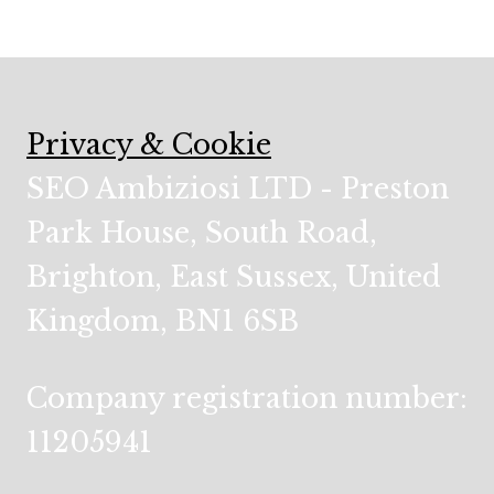
Privacy & Cookie
SEO Ambiziosi LTD - Preston
Park House, South Road,
Brighton, East Sussex, United
Kingdom, BN1 6SB
Company registration number:
11205941