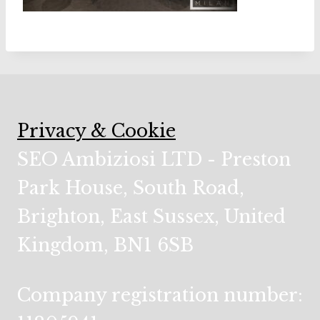
Privacy & Cookie
SEO Ambiziosi LTD - Preston
Park House, South Road,
Brighton, East Sussex, United
Kingdom, BN1 6SB
Company registration number: