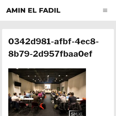
Salta
AMIN EL FADIL
al
contenuto
0342d981-afbf-4ec8-
8b79-2d957fbaa0ef