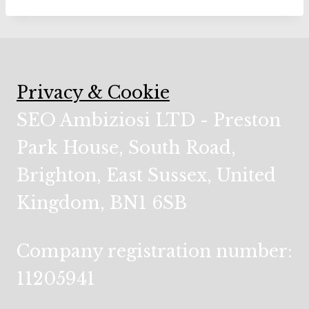
Privacy & Cookie
SEO Ambiziosi LTD - Preston
Park House, South Road,
Brighton, East Sussex, United
Kingdom, BN1 6SB
Company registration number:
11205941