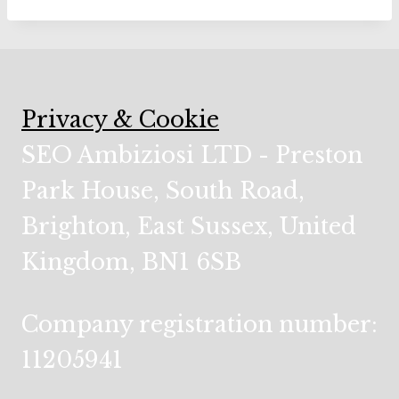
Privacy & Cookie
SEO Ambiziosi LTD - Preston
Park House, South Road,
Brighton, East Sussex, United
Kingdom, BN1 6SB
Company registration number:
11205941