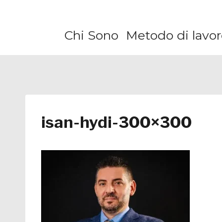
Salta
al
Chi Sono
Metodo di lavor
contenuto
isan-hydi-300×300