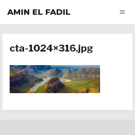
Salta
AMIN EL FADIL
al
contenuto
cta-1024×316.jpg