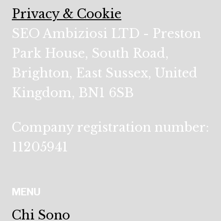
Privacy & Cookie
SEO Ambiziosi LTD - Preston
Park House, South Road,
Brighton, East Sussex, United
Kingdom, BN1 6SB
Company registration number:
11205941
MENU
Chi Sono