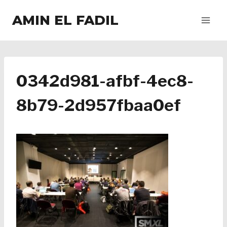
Salta
AMIN EL FADIL
al
contenuto
0342d981-afbf-4ec8-
8b79-2d957fbaa0ef