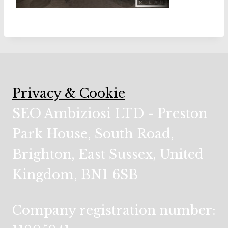
Privacy & Cookie
SEO Ambiziosi LTD - Preston
Park House, South Road,
Brighton, East Sussex, United
Kingdom, BN1 6SB
Company registration number: