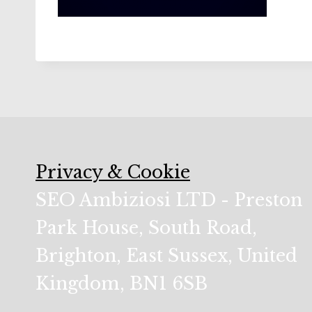
Privacy & Cookie
SEO Ambiziosi LTD - Preston
Park House, South Road,
Brighton, East Sussex, United
Kingdom, BN1 6SB